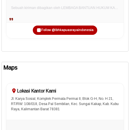
Sebuah kiriman dibagikan oleh LEMBAGA BANTUAN HUKUM KAPUAS RAYA INDONESIA (@lbhkapuasrayaindonesia)
Follow @lbhkapuasrayaindonesia
Maps
Lokasi Kantor Kami
Jl. Karya Sosial, Komplek Permata Permai II, Blok G-H, No. H 21,
RT/RW: 108/018, Desa Pal Sembilan, Kec. Sungai Kakap, Kab. Kubu
Raya, Kalimantan Barat 78381