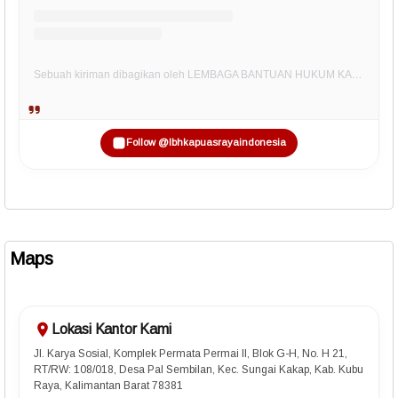
Sebuah kiriman dibagikan oleh LEMBAGA BANTUAN HUKUM KAPUAS RAYA INDONESIA (@lbhkapuasrayaindonesia)
Follow @lbhkapuasrayaindonesia
Maps
Lokasi Kantor Kami
Jl. Karya Sosial, Komplek Permata Permai II, Blok G-H, No. H 21,
RT/RW: 108/018, Desa Pal Sembilan, Kec. Sungai Kakap, Kab. Kubu
Raya, Kalimantan Barat 78381