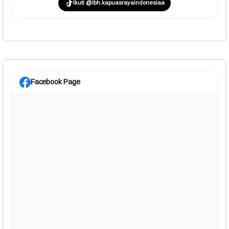
Ikuti @lbh.kapuasrayaindonesiaa
Facebook Page