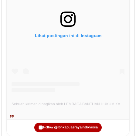
Lihat postingan ini di Instagram
Sebuah kiriman dibagikan oleh LEMBAGA BANTUAN HUKUM KAPUAS RAYA INDONESIA (@lbhkapuasrayaindonesia)
Follow @lbhkapuasrayaindonesia