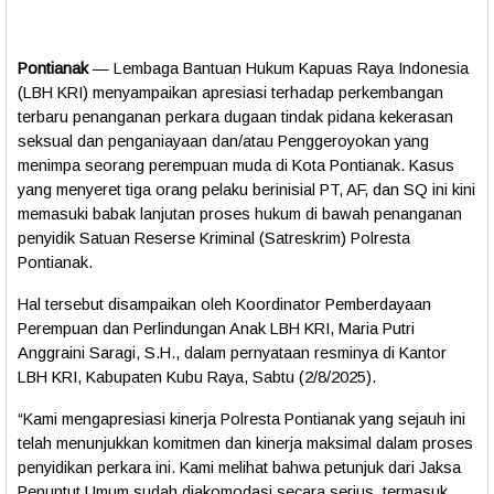
Pontianak
— Lembaga Bantuan Hukum Kapuas Raya Indonesia
(
LBH KRI
) menyampaikan apresiasi terhadap perkembangan
terbaru penanganan perkara dugaan
tindak pidana kekerasan
seksual
dan
penganiayaan
dan/atau Penggeroyokan
yang
menimpa seorang perempuan muda di Kota Pontianak. Kasus
yang menyeret tiga orang pelaku berinisial
PT, AF, dan SQ
ini kini
memasuki
babak lanjutan proses hukum
di bawah penanganan
penyidik
Satuan Reserse Kriminal (Satreskrim) Polresta
Pontianak
.
Hal tersebut disampaikan oleh
Koordinator Pemberdayaan
Perempuan dan Perlindungan Anak LBH KRI
,
Maria Putri
Anggraini Saragi, S.H.
, dalam pernyataan resminya di
Kantor
LBH KRI, Kabupaten Kubu Raya
,
Sabtu
(2/8/2025).
“Kami mengapresiasi kinerja Polresta Pontianak yang sejauh ini
telah menunjukkan komitmen dan kinerja maksimal dalam proses
penyidikan perkara ini. Kami melihat bahwa petunjuk dari Jaksa
Penuntut Umum sudah diakomodasi secara serius, termasuk