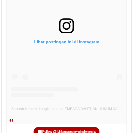
Lihat postingan ini di Instagram
Sebuah kiriman dibagikan oleh LEMBAGA BANTUAN HUKUM KAPUAS RAYA INDONESIA (@lbhkapuasrayaindonesia)
Follow @lbhkapuasrayaindonesia